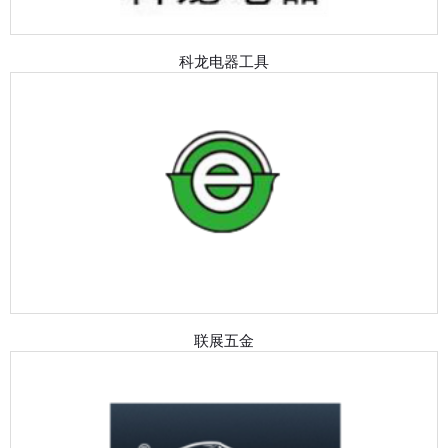
科龙电器工具
联展五金