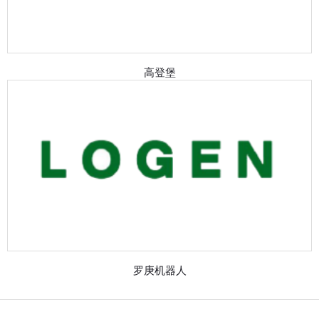
高登堡
罗庚机器人