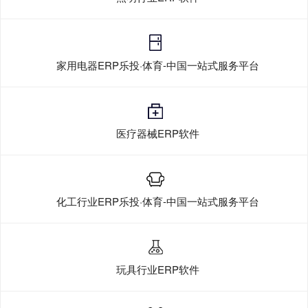
家用电器ERP乐投·体育-中国一站式服务平台
医疗器械ERP软件
化工行业ERP乐投·体育-中国一站式服务平台
玩具行业ERP软件