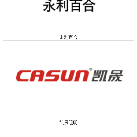
永利百合
凯晟照明