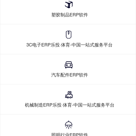
塑胶制品ERP软件
3C电子ERP乐投·体育-中国一站式服务平台
汽车配件ERP软件
机械制造ERP乐投·体育-中国一站式服务平台
照明行业ERP软件