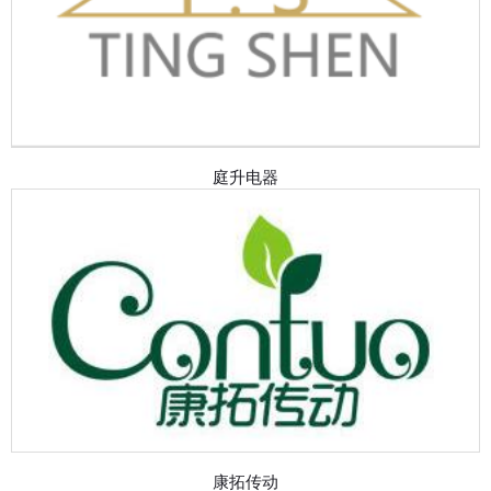
庭升电器
康拓传动