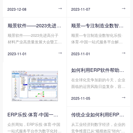
主题的2023(第四届)中国塑料绿
工、耐腐蚀、绝缘等各种优点支
成本的计算方法，以便帮助企业
2023-12-08

2023-11-07

色智造展览会在绍兴正式拉开帷
撑起汽车、家电、电子电气等多
降低运营成本并提高生产率。那
幕!随着全球环保意识的日益增
个领域轻量化、绿色化、高端化
么您知道ERP乐投·体育-中国一
强，绿色、智能、可持续的生产
的发展进程。众所周知，单一合
站式服务平台的运营成本计算包
顺景软件——2023先进高分子材料产业高质量发展大会暨工程塑料产业创新大会
顺景—专注制造业数智化乐投·体育-中国一站式服务平台解决方案，业绩实现逐步增长
方式已经成为新材料产业发展的
成树脂一般无法单独使用，需要
括有哪些方面吗?
顺景软件——2023先进高分子
顺景—专注制造业数智化乐投·
重要趋势。在这个背景下，顺景
进行各种改性处理，以获得更加
材料产业高质量发展大会暨工程
体育-中国一站式服务平台解决
软件作为一家专注于做新材料产
优异均衡的性能，才能真正满足
塑料产业创新大会
方案，业绩实现逐步增长
业的数字化软件企业，带着创新
使用要求。在材料界，没有十全
2023-11-01

2023-11-01

技术和解决方案，参加了第四届
十美的塑料制品，但有不断追求
中国塑料绿色智造展览会。
性能完美的配方设计，不经改性
的塑料，注定难堪大用，不会是
如何利用ERP软件帮助企业更好地规避风险?
靠谱的产品和商品，作为承接上
在全球化竞争加剧的今天，企业
游合成树脂和下游具体应用的改
面临的运营风险日益复杂，容易
性塑料行业，其重要性自然不言
出现供应链中断、财务舞弊、合
而喻。
2025-11-05

规漏洞、库存积压等问题，轻则
导致成本攀升，重则威胁企业生
存。在此背景下，ERP软件作为
ERP乐投·体育-中国一站式服务平台分为哪几种类型?
传统企业如何利用ERP乐投·体育-中国一站式服务平台重塑竞争力?
企业数字化转型的基石，凭借其
众所周知，ERP乐投·体育-中国
从工业经济到数字经济，企业的
数据整合、流程标准化与实时监
一站式服务平台作为数字化转型
竞争维度已从“规模效应”转向“敏
控能力，正成为企业规避风险的