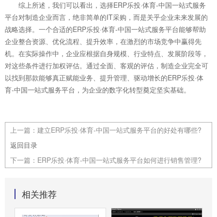
综上所述，我们可以看出，选择ERP乐投·体育-中国一站式服务
平台对制造企业而言，绝非简单的IT采购，而是关乎企业未来发展的
战略选择。一个合适的ERP乐投·体育-中国一站式服务平台能够帮助
企业整合资源、优化流程、提升效率，在激烈的市场竞争中赢得先
机。在实际操作中，企业应根据自身规模、行业特点、发展阶段等，
对这些条件进行加权评估。通过全面、客观的评估，制造企业完全可
以找到那款能够真正赋能业务、提升管理、驱动增长的ERP乐投·体
育-中国一站式服务平台，为企业的数字化转型奠定坚实基础。
上一篇：
建立ERP乐投·体育-中国一站式服务平台的好处有哪些?
返回目录
下一篇：
ERP乐投·体育-中国一站式服务平台如何进行销售管理?
相关推荐