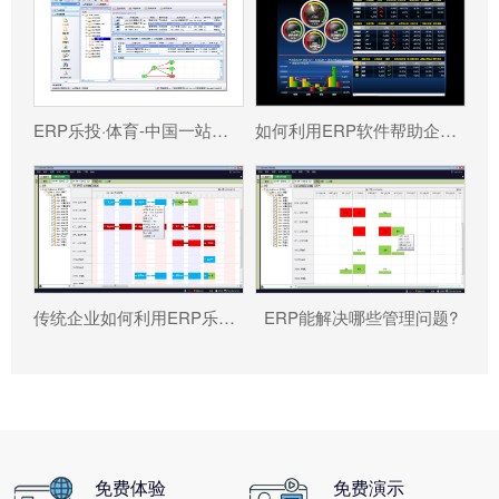
ERP乐投·体育-中国一站式服务平台分为哪几种类型?
如何利用ERP软件帮助企业更好地规避风险?
传统企业如何利用ERP乐投·体育-中国一站式服务平台重塑竞争力?
ERP能解决哪些管理问题?
免费体验
免费演示