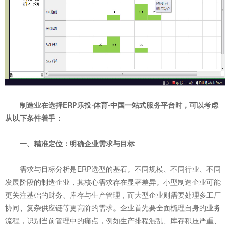
制造业在选择ERP乐投·体育-中国一站式服务平台时，可以考虑
从以下条件着手：
一、精准定位：明确企业需求与目标
需求与目标分析是ERP选型的基石。不同规模、不同行业、不同
发展阶段的制造企业，其核心需求存在显著差异。小型制造企业可能
更关注基础的财务、库存与生产管理，而大型企业则需要处理多工厂
协同、复杂供应链等更高阶的需求。企业首先要全面梳理自身的业务
流程，识别当前管理中的痛点，例如生产排程混乱、库存积压严重、