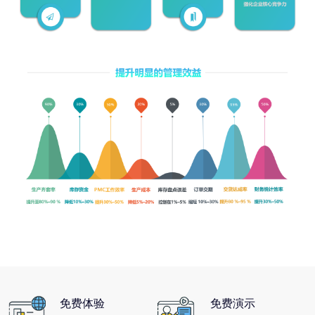
免费体验
免费演示