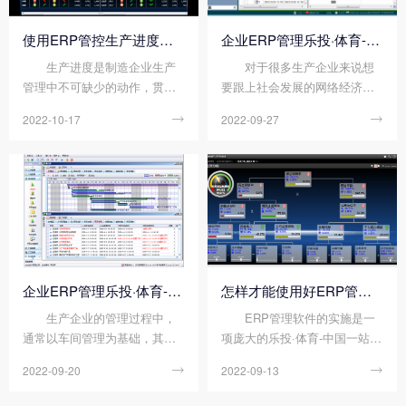
如下： 含义不同： OA
台需要投入...
指Office A...
使用ERP管控生产进度的方法
企业ERP管理乐投·体育-中国一站式服务平台定制价格高吗?有哪些功能?
生产进度是制造企业生产
对于很多生产企业来说想
管理中不可缺少的动作，贯穿
要跟上社会发展的网络经济浪
于企业生产制造的整个流程。
潮就需要对自身的管理和生产
2022-10-17

2022-09-27

做好生产进度管理，可以确保
不断创新和完善，企业ERP管
产品从原料进厂到出厂交付，
理乐投·体育-中国一站式服务平
做到高效可控，保质保量。下
台定制能够根据企业自身的生
面顺景ERP软件小编来说说使
产管理优势来对乐投·体育-中国
用ERP管控生产进度的...
一站式服务平台功能进行定制
服务，最大程度的满足企业对
网络管理软...
企业ERP管理乐投·体育-中国一站式服务平台怎样做好车间管理?
怎样才能使用好ERP管理软件?
生产企业的管理过程中，
ERP管理软件的实施是一
通常以车间管理为基础，其中
项庞大的乐投·体育-中国一站式
车间管理涉及到生产的下达、
服务平台工程，是企业管理在
2022-09-20

2022-09-13

派工、汇报等流程，几乎包含
原有基础上的改造与升华，是
了生产的全过程，很繁琐，这
企业管理的“二次革命”，涉及企