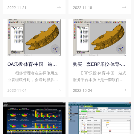
是非常重要的乐投·体育-中国一
企业自身竞争力的一种重要手
2022-11-21

2022-11-18

站式服务平台，ERP不仅仅是
段，那么，企业该如何展开信
一个软件更重要的是一个管理
息化管理建设呢?要搞信息化，
思想，它实现了企业内部资源
很多企业首先会想到ERP，作
和企业相关的外部资源的整
为一种乐投·体育-中国一站式服
合。ERP乐投·体育-中国一站式
务平台化的管理思想和先进的
服务平台对企业的意义是什么?
管理模式，建立...
以下是顺景ERP软件小编的分
享。 从...
OA乐投·体育-中国一站式服务平台和ERP的区别
购买一套ERP乐投·体育-中国一站式服务平台需要投入哪些?
很多管理者在选择使用企
ERP乐投·体育-中国一站式
业管理软件时，会遇到很多种
服务平台本质上是一套软件
类型的软件，特别是OA乐投·体
包，可以执行会计，产品计划
2022-11-04

2022-10-24

育-中国一站式服务平台和ERP
和开发，制造，库存管理，销
乐投·体育-中国一站式服务平台
售管理，人力资源和其他业务
总是会搞混淆。下面顺景ERP
任务。很多人选择ERP乐投·体
软件小编来说说OA乐投·体育-
育-中国一站式服务平台时关心
中国一站式服务平台和ERP的
的就是成本的问题，下面顺景E
区别。 OA乐投·体育-中国
RP软件小编来说说购买一套ER
一站式服务平台和ERP的区别
P乐投·体育-中国一站式服务平