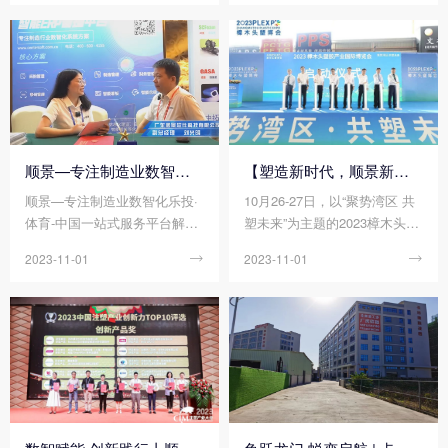
气等多个领域轻量化、绿色
化、高端化的发展进程。众所
周知，单一合成树脂一般无法
单独使用，需要进行各种改性
处理，以获得更加优异均衡的
性能，才能真正满足使用要
求。在材料界，没有十全十美
的塑料制品，但有不断追求性
顺景—专注制造业数智化乐投·体育-中国一站式服务平台解决方案，业绩实现逐步增长
【塑造新时代，顺景新制造】祝贺2023樟木头塑博会圆满落幕!
能完美的配方设计，不经改性
顺景—专注制造业数智化乐投·
10月26-27日，以“聚势湾区 共
的塑料，注定难堪大用，不会
体育-中国一站式服务平台解决
塑未来”为主题的2023樟木头塑
是靠谱的产品和商品，作为承
方案，业绩实现逐步增长
胶产业国际博览会正式拉开帷
接上游合成树脂和下游具体应
2023-11-01

2023-11-01

幕!
用的改性塑料行业，其重要性
自然不言而喻。