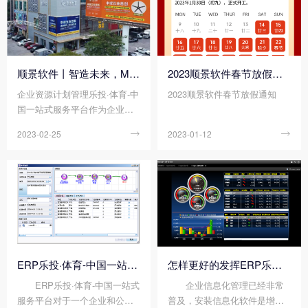
育-中国一站式服务平台的迭代
升、银禧科技、科聚孚、横店
升级。借助顺景团队近二十年
得邦、瑞堂塑料等单位的企业
专研制造业数字化管理所积淀
的代表齐聚一堂，就数字化工
的能力和经验，这次的数字化
厂建设的发展趋势、顶层设计
升级将帮助涂亿科技建立从订
和应用案例进行了深入探讨，
顺景软件丨智造未来，MES数字化赋能制造业变革重生！
2023顺景软件春节放假通知
单到出货、从原料到产品，全
旨在为塑料改性行业数字化转
企业资源计划管理乐投·体育-中
2023顺景软件春节放假通知
程数字化管理，实现全链条信
型注入新动力。
国一站式服务平台作为企业内
息及时交互、数据准确透明，
部管理的重要部分，与智能数
构建全方位的数字化企业管理
2023-02-25

2023-01-12

字化技术融合创新，是现代企
平台。
业管理必然趋势。为进一步深
化企业管理资源转型成果、降
低管理成本，申晖五金携手顺
景软件科技开启企业资源管理
数字化升级之旅。
ERP乐投·体育-中国一站式服务平台对企业的意义
怎样更好的发挥ERP乐投·体育-中国一站式服务平台优势?
ERP乐投·体育-中国一站式
企业信息化管理已经非常
服务平台对于一个企业和公司
普及，安装信息化软件是增强