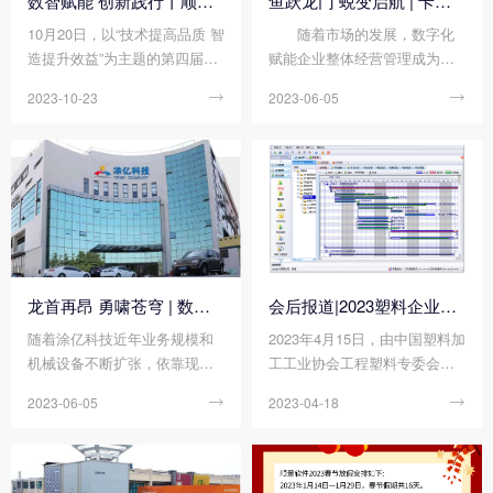
数智赋能 创新践行丨顺景软件荣获中国注塑产业“产品创新奖”
鱼跃龙门 蜕变启航 | 卡帝德塑化集团智慧化工厂项目启动
10月20日，以“技术提高品质 智
随着市场的发展，数字化
造提升效益”为主题的第四届中
赋能企业整体经营管理成为现
国注塑产业创新大会、中国塑
代企业发展必然趋势。为进一
2023-10-23

2023-06-05

协注塑制品专委会2023年年会
步深化企业管理资源转型成
在东莞石碣富盈酒店成功举办!
果、降低管理成本，卡帝德塑
化集团携手顺景软件科技开启
企业数字化升级之旅。 全
方位塑胶原料改性专家...
龙首再昂 勇啸苍穹 | 数字化赋能助力涂亿科技“智”造升级!
会后报道|2023塑料企业数字化工厂建设交流会
随着涂亿科技近年业务规模和
2023年4月15日，由中国塑料加
机械设备不断扩张，依靠现有
工工业协会工程塑料专委会、
的人工管理模式无法满足当前
乐投·体育-中国一站式服务平
2023-06-05

2023-04-18

管理工作的需要，智能化管
台、InfoCon易肯资讯联合组织
理、数字化信息互联互通的升
的“2023塑料企业数字化工厂建
级迫在眉睫，所以顺景软件科
设交流会”在东莞迎宾馆顺利举
技为其实现数字化工厂乐投·体
办，来自坚峰新材料、日之