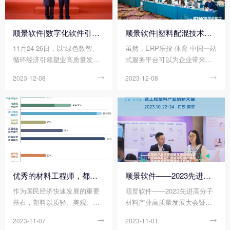
顺景软件|数字化软件引领新材料产业绿色智造新篇章
顺景软件|塑料配混技术论坛上展示数字化的力量
11月24-26日，以“绿色数智、
虽然，ERP乐投·体育-中国一站
循环经济引领塑业高质量发
式服务平台可以为企业带来巨
展”为主题的2023(第四届)中国
大的好处，但同时ERP乐投·体
2023-12-08

2023-12-08

塑料绿色智造展览会在绍兴正
育-中国一站式服务平台的运营
式拉开帷幕!随着全球环保意识
成本相对来说也比较大，尤其
的日益增强，绿色、智能、可
是在当今的这种商业环境中，
持续的生产方式已经成为新材
降低和控制运营成本已成为一
料产业发展的重要趋势。在这
种必要。因此，我们充分了解
个背景下，顺景软件作为一家
清楚ERP乐投·体育-中国一站式
专注于做新材料产业的数字化
服务平台运营成本的计算方
软件企业，带着创新技术和解
法，以便帮助企业降低运营成
决方案，参加了第四届中国塑
本并提高生产率。那么您知道E
优秀的材料工程师，都在跟这个新朋友打交道!
顺景软件——2023先进高分子材料产业高质量发展大会暨工程塑料产业创新大会
料绿色智造展览会。
RP乐投·体育-中国一站式服务
作为国民经济快速发展的重要
顺景软件——2023先进高分子
平台的运营成本计算包括有哪
基石，塑料以质轻、美观、易
材料产业高质量发展大会暨工
些方面吗?
加工、耐腐蚀、绝缘等各种优
程塑料产业创新大会
2023-11-07

2023-11-01

点支撑起汽车、家电、电子电