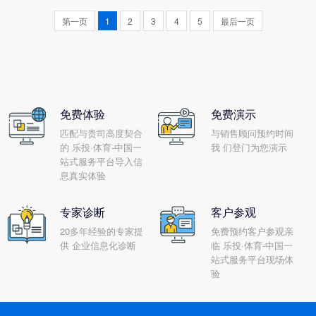
也就决定了车间管理必定会困
业内部各部门、各环节，困难
第一页
1
2
3
4
5
最后一页
难重重。那么企业ERP管理乐
多，战线长。在这个过程中，
投·体育-中国一站式服务平台要
强有力的组织保障是项目实施
怎样做好车间管...
成功的关键...
免费体验
免费演示
匹配与贵司高度契合
与销售顾问预约时间
的 乐投·体育-中国一
我 们登门为您演示
站式服务平台导入信
息真实体验
专家诊断
客户参观
20多年经验的专家提
免费预约客户参观亲
供 企业信息化诊断
临 乐投·体育-中国一
站式服务平台现场体
验