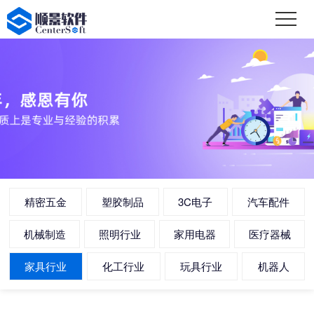
精密五金
塑胶制品
3C电子
汽车配件
机械制造
照明行业
家用电器
医疗器械
家具行业
化工行业
玩具行业
机器人