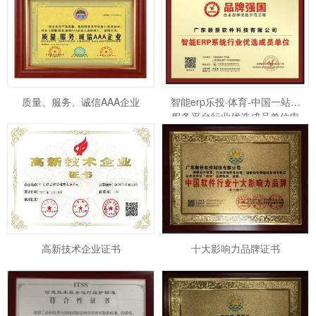
质量、服务、诚信AAA企业
智能erp乐投·体育-中国一站式
服务平台行业优选成员单位电
子证书
高新技术企业证书
十大影响力品牌证书