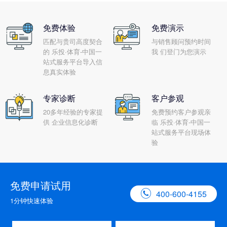
免费体验
免费演示
匹配与贵司高度契合
与销售顾问预约时间
的 乐投·体育-中国一
我 们登门为您演示
站式服务平台导入信
息真实体验
专家诊断
客户参观
20多年经验的专家提
免费预约客户参观亲
供 企业信息化诊断
临 乐投·体育-中国一
站式服务平台现场体
验
免费申请试用

400-600-4155
1分钟快速体验