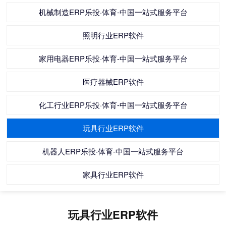
机械制造ERP乐投·体育-中国一站式服务平台
照明行业ERP软件
家用电器ERP乐投·体育-中国一站式服务平台
医疗器械ERP软件
化工行业ERP乐投·体育-中国一站式服务平台
玩具行业ERP软件
机器人ERP乐投·体育-中国一站式服务平台
家具行业ERP软件
玩具行业ERP软件