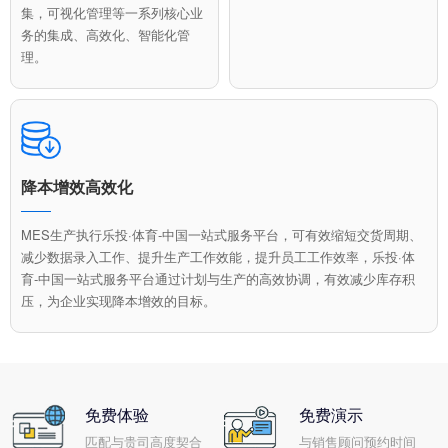
集，可视化管理等一系列核心业
务的集成、高效化、智能化管
理。
降本增效高效化
MES生产执行乐投·体育-中国一站式服务平台，可有效缩短交货周期、
减少数据录入工作、提升生产工作效能，提升员工工作效率，乐投·体
育-中国一站式服务平台通过计划与生产的高效协调，有效减少库存积
压，为企业实现降本增效的目标。
免费体验
免费演示
匹配与贵司高度契合
与销售顾问预约时间