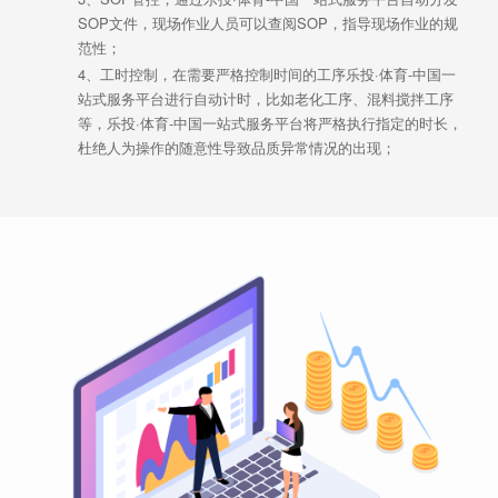
SOP文件，现场作业人员可以查阅SOP，指导现场作业的规
范性；
4、工时控制，在需要严格控制时间的工序乐投·体育-中国一
站式服务平台进行自动计时，比如老化工序、混料搅拌工序
等，乐投·体育-中国一站式服务平台将严格执行指定的时长，
杜绝人为操作的随意性导致品质异常情况的出现；