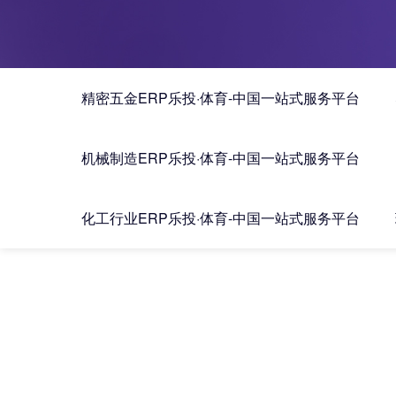
精密五金ERP乐投·体育-中国一站式服务平台
机械制造ERP乐投·体育-中国一站式服务平台
化工行业ERP乐投·体育-中国一站式服务平台