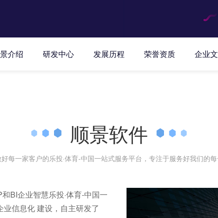
景介绍
研发中心
发展历程
荣誉资质
企业文
顺景软件
做好每一家客户的乐投·体育-中国一站式服务平台，专注于服务好我们的每
和BI企业智慧乐投·体育-中国一
企业信息化 建设，自主研发了