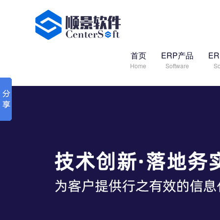
首页
ERP产品
E
Home
Software
So