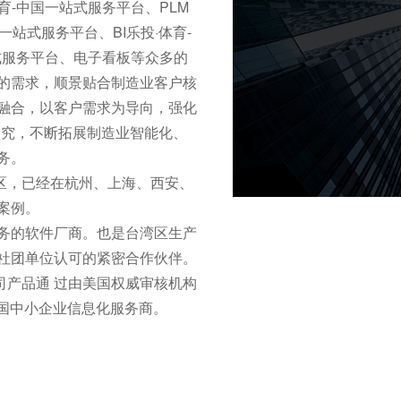
体育-中国一站式服务平台、PLM
一站式服务平台、BI乐投·体育-
式服务平台、电子看板等众多的
新的需求，顺景贴合制造业客户核
密融合，以客户需求为导向，强化
研究，不断拓展制造业智能化、
务。
区，已经在杭州、上海、西安、
案例。
服务的软件厂商。也是台湾区生产
深社团单位认可的紧密合作伙伴。
司产品通 过由美国权威审核机构
中国中小企业信息化服务商。