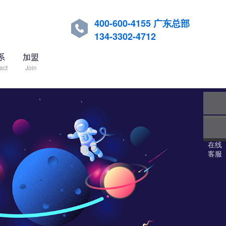
400-600-4155 广东总部

134-3302-4712
系
加盟
act
Join
关注
微信
在线
服务
客服
热线
回到
顶部