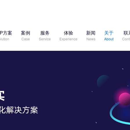
RP方案
案例
服务
体验
新闻
关于
联
lution
Case
Service
Experience
News
About
Cont