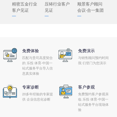
精密五金行业
压铸行业客户
顺景客户顾问
客户见证
见证
会议-合一集团
免费体验
免费演示
匹配与贵司高度契合
与销售顾问预约时间
的 乐投·体育-中国一
我 们登门为您演示
站式服务平台导入信
息真实体验
专家诊断
客户参观
20多年经验的专家提
免费预约客户参观亲
供 企业信息化诊断
临 乐投·体育-中国一
站式服务平台现场体
验