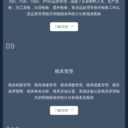
IQC、FQC、OQC、IPQC品质管理，涵盖了从原材料入仓、生产巡
检，完工质检，出货检验，委外检验，客诉品处理等相关检验工作以
及品质管理相关明细报表和统计分析报表图标
了解详情

09
模具管理
模具档案管理、模具维修管理、模具调拨管理、模具报废管理、模具
保养预警、模具寿命分析、模具存放位置、资源设备以及模具管理相
关的明细报表和统计分析报表及图表
了解详情
