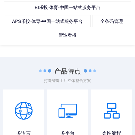
BI乐投·体育-中国一站式服务平台
APS乐投·体育-中国一站式服务平台
全条码管理
智造看板
产品特点
打造智造工厂立体整合方案
多语言
多平台
柔性流程