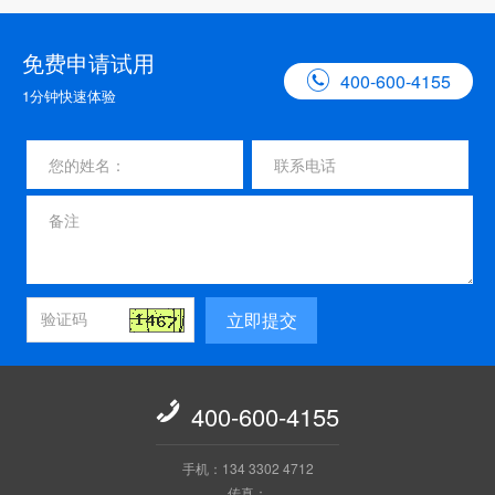
免费申请试用

400-600-4155
1分钟快速体验
立即提交

400-600-4155
手机：134 3302 4712
传真：