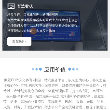
智造看板
精益生产、目视化管理、透明化管理，
利用大屏幕液晶显示器实时呈现生产经营动态信息，
以便任何人都可以及时掌握管理现状和必要的情报，
从而能够快速制定并实施应对措施
查看更多 +
应用价值
顺景ERP乐投·体育-中国一站式服务平台，以制造为核心，将制造企
业核心的生产管理需求与供应链管理、财务管理相结合完美结合，打
造以生产计划为核心的全程一体化管理体系，打破各部门、各环节、
各乐投·体育-中国一站式服务平台之间沟通和协作的壁垒，建立规
范、灵捷、高效的业务流程，实现销售、PMC、采购、仓库、品质、
人资、财务、工程技术部门等所有环节全程无缝管理，确保了数据信