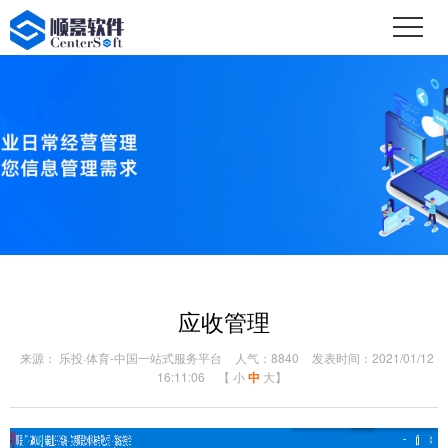
应收管理
来源： 乐投·体育-中国一站式服务平台
人气：8840
发表时间：2021/01/12
16:11:06
【
小
中
大
】