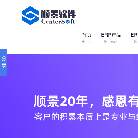
首页
ERP产品
E
Home
Software
So