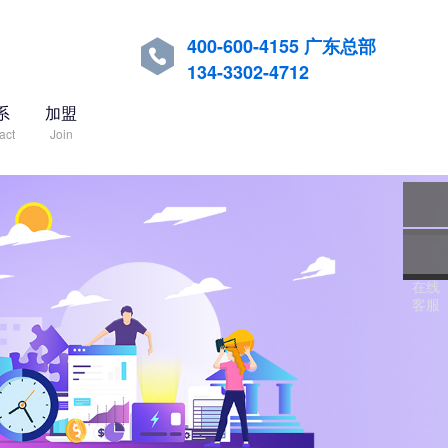
400-600-4155 广东总部

134-3302-4712
系
加盟
act
Join
关注
微信
在线
服务
客服
热线
回到
顶部