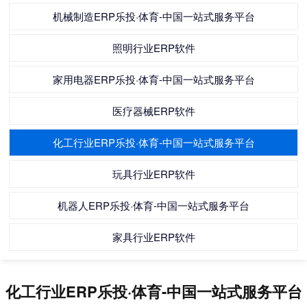
机械制造ERP乐投·体育-中国一站式服务平台
照明行业ERP软件
家用电器ERP乐投·体育-中国一站式服务平台
医疗器械ERP软件
化工行业ERP乐投·体育-中国一站式服务平台
玩具行业ERP软件
机器人ERP乐投·体育-中国一站式服务平台
家具行业ERP软件
化工行业ERP乐投·体育-中国一站式服务平台