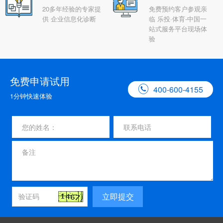
20多年经验的专家提
免费预约客户参观亲
供 企业信息化诊断
临 乐投·体育-中国一
站式服务平台现场体
验
免费申请试用

400-600-4155
1分钟快速体验
立即提交