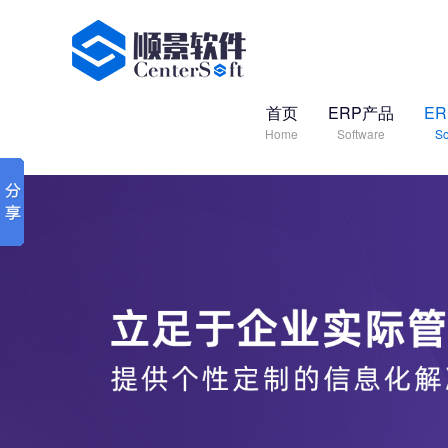
首页
ERP产品
E
Home
Software
So