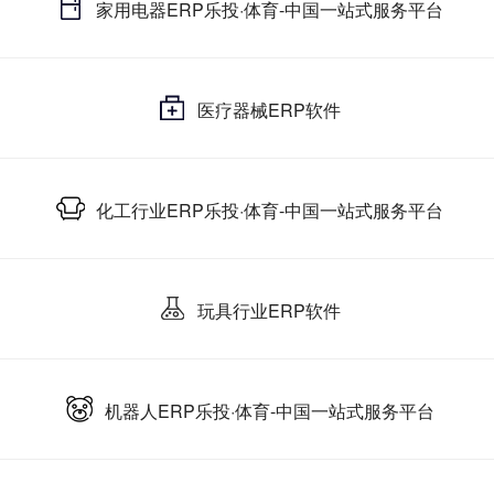
家用电器ERP乐投·体育-中国一站式服务平台
医疗器械ERP软件
化工行业ERP乐投·体育-中国一站式服务平台
玩具行业ERP软件
机器人ERP乐投·体育-中国一站式服务平台