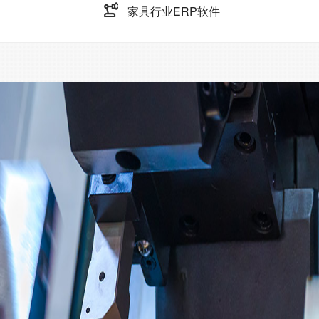
家具行业ERP软件