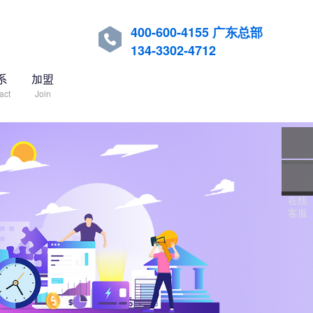
400-600-4155 广东总部

134-3302-4712
系
加盟
act
Join
关注
微信
在线
服务
客服
热线
回到
顶部