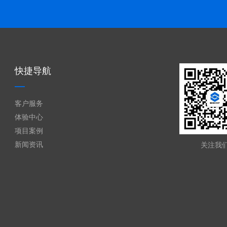
快捷导航
客户服务
体验中心
项目案例
新闻资讯
关注我