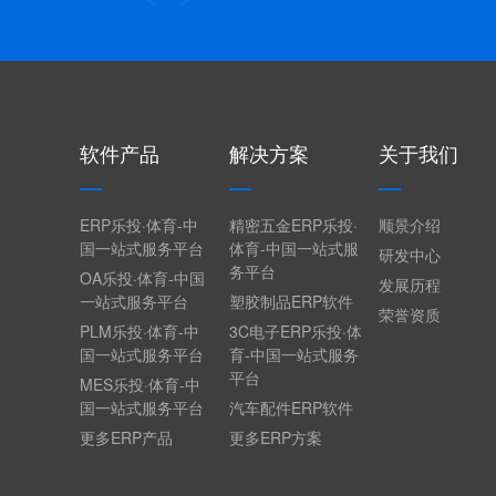
软件产品
解决方案
关于我们
ERP乐投·体育-中
精密五金ERP乐投·
顺景介绍
国一站式服务平台
体育-中国一站式服
研发中心
务平台
OA乐投·体育-中国
发展历程
一站式服务平台
塑胶制品ERP软件
荣誉资质
PLM乐投·体育-中
3C电子ERP乐投·体
国一站式服务平台
育-中国一站式服务
平台
MES乐投·体育-中
国一站式服务平台
汽车配件ERP软件
更多ERP产品
更多ERP方案