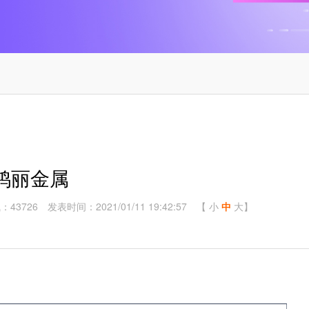
鸿丽金属
：43726
发表时间：2021/01/11 19:42:57
【
小
中
大
】