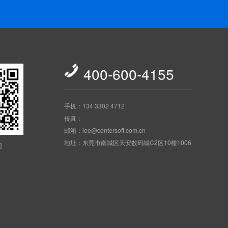

400-600-4155
手机：134 3302 4712
传真：
邮箱：lee@centersoft.com.cn
地址：东莞市南城区天安数码城C2区10楼1006
们