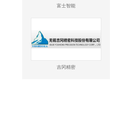
富士智能
吉冈精密