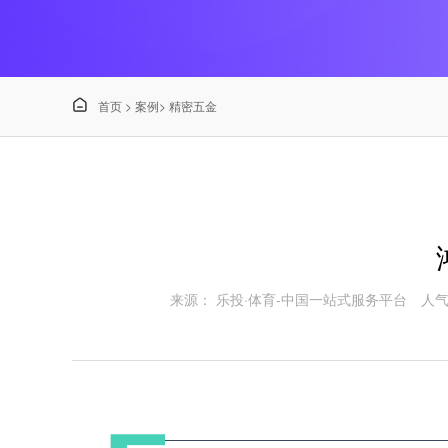

首页
>
案例
>
精密五金
来源： 乐投·体育-中国一站式服务平台
人气