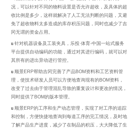
况，可以针对不同的物料设置是否允许超收，及具体的超
收比例是多少，这样就解决了人工无法判断的问题，又避
免了超收物料太多造成的库存积压问题，同时也减少了吉
冈无谓的资金占用。
u
针对机器设备及工装夹具，乐投·体育-中国一站式服务
平台提供自动编码的功能，通过对其进行编码，就可以对
其所有的进出异动进行管控。
u
顺景ERP帮助吉冈完善了产品BOM资料和工艺资料管
理，使技术研发人员可以方便地查询现有的BOM资料，
改变了过去由于管理混乱导致的重复设计和更改的情况，
同时提供了BOM的版本管理。
u
顺景ERP的工序和生产动态管理，实现了对工序的追踪
和控制，方便快捷地查询到每道工序的完工情况，及时地
了解产品生产进度，减少了在制品的积压，大大降低了生