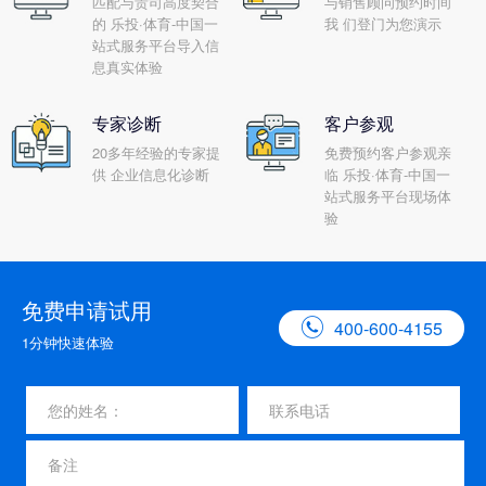
匹配与贵司高度契合
与销售顾问预约时间
的 乐投·体育-中国一
我 们登门为您演示
站式服务平台导入信
息真实体验
专家诊断
客户参观
20多年经验的专家提
免费预约客户参观亲
供 企业信息化诊断
临 乐投·体育-中国一
站式服务平台现场体
验
免费申请试用

400-600-4155
1分钟快速体验