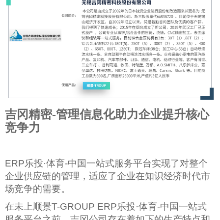
吉冈精密-管理信息化助力企业提升核心
竞争力
ERP
乐投·体育-中国一站式服务平台实现了对整个
企业供应链的管理，适应了企业在知识经济时代市
场竞争的需要。
在未上顺景T-GROUP ERP乐投·体育-中国一站式
服务平台之前，吉冈公司存在着如下的生产特点和