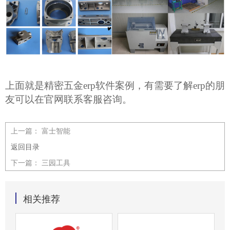
上面就是精密五金erp软件案例，有需要了解erp的朋
友可以在官网联系客服咨询。
上一篇：
富士智能
返回目录
下一篇：
三园工具
相关推荐