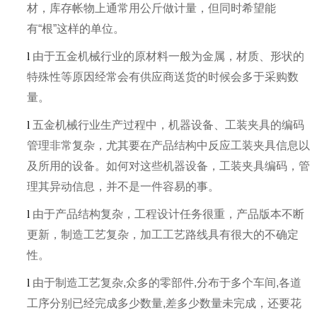
材，库存帐物上通常用公斤做计量，但同时希望能
有“根”这样的单位。
l
由于五金机械行业的原材料一般为金属，材质、形状的
特殊性等原因经常会有供应商送货的时候会多于采购数
量。
l
五金机械行业生产过程中，机器设备、工装夹具的编码
管理非常复杂，尤其要在产品结构中反应工装夹具信息以
及所用的设备。如何对这些机器设备，工装夹具编码，管
理其异动信息，并不是一件容易的事。
l
由于产品结构复杂，工程设计任务很重，产品版本不断
更新，制造工艺复杂，加工工艺路线具有很大的不确定
性。
l
由于制造工艺复杂,众多的零部件,分布于多个车间,各道
工序分别已经完成多少数量,差多少数量未完成，还要花