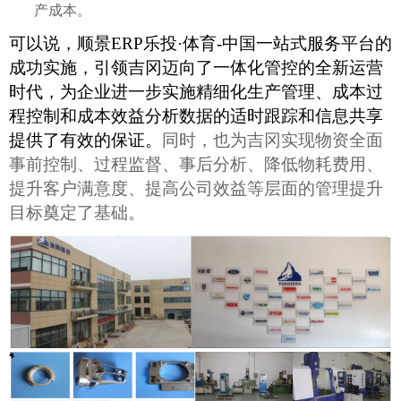
产成本。
可以说，顺景ERP乐投·体育-中国一站式服务平台的
成功实施，引领吉冈迈向了一体化管控的全新运营
时代，为企业进一步实施精细化生产管理、成本过
程控制和成本效益分析数据的适时跟踪和信息共享
提供了有效的保证。
同时，也为吉冈实现物资全面
事前控制、过程监督、事后分析、降低物耗费用、
提升客户满意度、提高公司效益等层面的管理提升
目标奠定了基础。