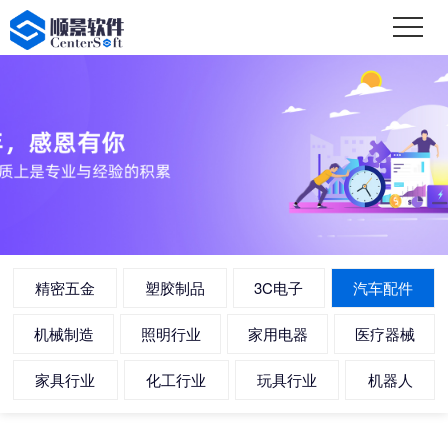
精密五金
塑胶制品
3C电子
汽车配件
机械制造
照明行业
家用电器
医疗器械
家具行业
化工行业
玩具行业
机器人