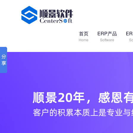
首页
ERP产品
E
Home
Software
So