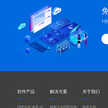
1
软件产品
解决方案
关于我们
ERP乐投·体育-中
精密五金ERP乐投·
顺景介绍