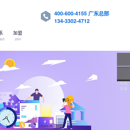
400-600-4155 广东总部

134-3302-4712
系
加盟
act
Join
关注
微信
在线
服务
客服
热线
回到
顶部