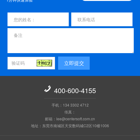
立即提交

400-600-4155
手机：134 3302 4712
传真：
邮箱：lee@centersoft.com.cn
地址：东莞市南城区天安数码城C2区10楼1006