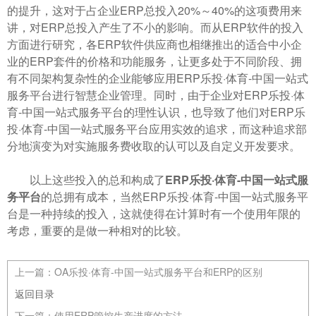
的提升，这对于占企业ERP总投入20%～40%的这项费用来
讲，对ERP总投入产生了不小的影响。而从ERP软件的投入
方面进行研究，各ERP软件供应商也相继推出的适合中小企
业的ERP套件的价格和功能服务，让更多处于不同阶段、拥
有不同架构复杂性的企业能够应用ERP乐投·体育-中国一站式
服务平台进行智慧企业管理。同时，由于企业对ERP乐投·体
育-中国一站式服务平台的理性认识，也导致了他们对ERP乐
投·体育-中国一站式服务平台应用实效的追求，而这种追求部
分地演变为对实施服务费收取的认可以及自定义开发要求。
以上这些投入的总和构成了
ERP乐投·体育-中国一站式服
务平台
的总拥有成本，当然ERP乐投·体育-中国一站式服务平
台是一种持续的投入，这就使得在计算时有一个使用年限的
考虑，重要的是做一种相对的比较。
上一篇：
OA乐投·体育-中国一站式服务平台和ERP的区别
返回目录
下一篇：
使用ERP管控生产进度的方法