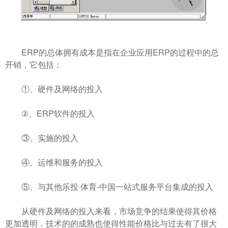
ERP的总体拥有成本是指在企业应用ERP的过程中的总
开销，它包括：
①、硬件及网络的投入
②、ERP软件的投入
③、实施的投入
④、运维和服务的投入
⑤、与其他乐投·体育-中国一站式服务平台集成的投入
从硬件及网络的投入来看，市场竞争的结果使得其价格
更加透明，技术的的成熟也使得性能价格比与过去有了很大