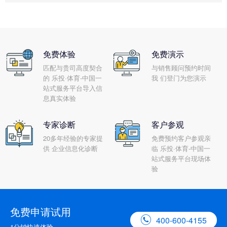
免费体验
免费演示
匹配与贵司高度契合
与销售顾问预约时间
的 乐投·体育-中国一
我 们登门为您演示
站式服务平台导入信
息真实体验
专家诊断
客户参观
20多年经验的专家提
免费预约客户参观亲
供 企业信息化诊断
临 乐投·体育-中国一
站式服务平台现场体
验
免费申请试用

400-600-4155
1分钟快速体验