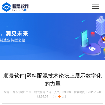
顺景软件|塑料配混技术论坛上展示数字化
的力量
来源： 乐投·体育-中国一站式服务平台
人气：39633
发表时间：2023/12/08
12:25:55
【
小
中
大
】