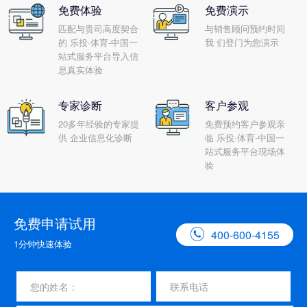
免费体验
免费演示
匹配与贵司高度契合
与销售顾问预约时间
的 乐投·体育-中国一
我 们登门为您演示
站式服务平台导入信
息真实体验
专家诊断
客户参观
20多年经验的专家提
免费预约客户参观亲
供 企业信息化诊断
临 乐投·体育-中国一
站式服务平台现场体
验
免费申请试用

400-600-4155
1分钟快速体验