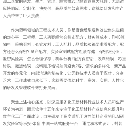
加工企业的研发、生产、管理、经营模式已经遭遇巨大瓶颈，无法适
应快响应、定制化、快交付、高品质的普遍需求，这就给研发和生产
人员带来了巨大挑战。
作为塑料领域的工程技术人员，你是否也经常遇到这些焦头烂额
的烦心事：工程师、工人离职经常会带走配方，财务算成本，PMC算
物料，采购买料，仓管发料，工人配料，品质检验都要求看配方，配
方还怎么保密? 量产配方、实验室测试配方粗放存储，保密级别低，
泄密风险高，怎么合理保存，科学分析?配方保密后，发料错误、称重
错误、搬运错误、投料顺序错误如何避免?客户需求的多样化，新产品
开发的多元化，内部沟通的复杂化，让无数技术人员疲于应对，分身
乏术，工作成效自然低下，这就需要借助科学、高效、实用、人性化
的研发及管理软件来打开局面。
聚焦上述核心痛点，以深度服务化工新材料行业技术人员和生产
环节为初衷，顺景软件十五年来专注于化工新材料产业信息化提升和
数字化工厂全面建设，自主研发了高度适配于改性塑料企业的PLM研
发实验室等乐投·体育-中国一站式服务平台，通过积木式设计，封装