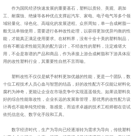
作为国民经济快速发展的重要基石，塑料以质轻、美观、易加
工、耐腐蚀、绝缘等各种优点支撑起汽车、家电、电子电气等多个领
域轻量化、绿色化、高端化的发展进程。众所周知，单一合成树脂一
般无法单独使用，需要进行各种改性处理，以获得更加优异均衡的性
能，才能真正满足使用要求。在材料界，没有十全十美的塑料制品，
但有不断追求性能完美的配方设计，不经改性的塑料，注定难堪大
用，不会是靠谱的产品和商品，作为承接上游合成树脂和下游具体应
用的改性塑料行业，其重要性自然不言而喻。
塑料改性不仅仅是赋予材料更加优越的性能，更是一个团队，数
十位工程技术人员心血与智慧的结晶，好的改性配方不仅能让材料化
腐朽为神奇，更能让企业在市场竞争中实现遥遥领先。如果说塑料良
好的综合性能靠改性，企业长远的发展靠管理，那优秀的改性配方设
计再也不能单纯凭经验、靠感觉，而追求卓越的技术工程师都在尝试
依托信息化、数字化手段和工具。
数字经济时代，生产为导向已经逐渐转为需求为导向，传统塑料