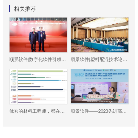
相关推荐
顺景软件|数字化软件引领新材料产业绿色智造新篇章
顺景软件|塑料配混技术论坛上展示数字化的力量
优秀的材料工程师，都在跟这个新朋友打交道!
顺景软件——2023先进高分子材料产业高质量发展大会暨工程塑料产业创新大会