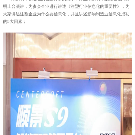
明上台演讲，为参会企业进行讲述《注塑行业信息化的重要性》，为
大家讲述注塑企业为什么要信息化，并且讲述影响制造业信息化成功
的5大因素；