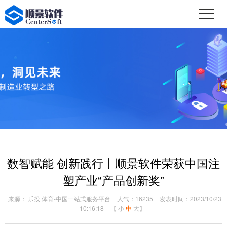
数智赋能 创新践行丨顺景软件荣获中国注
塑产业“产品创新奖”
来源： 乐投·体育-中国一站式服务平台
人气：16235
发表时间：2023/10/23
10:16:18
【
小
中
大
】