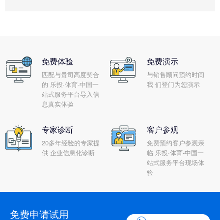
免费体验
免费演示
匹配与贵司高度契合
与销售顾问预约时间
的 乐投·体育-中国一
我 们登门为您演示
站式服务平台导入信
息真实体验
专家诊断
客户参观
20多年经验的专家提
免费预约客户参观亲
供 企业信息化诊断
临 乐投·体育-中国一
站式服务平台现场体
验
免费申请试用