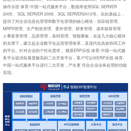
操作乐投·体育-中国一站式服务平台，数据库使用SQL SERVER
2005、 SQL SERVER 2008、SQL SERVER2012等。在此基础上，
提供了对企业信息化管理和数字化管理的核心模块：供应链管理、
MRPII管理、生产制造管理、委外管理、财务管理、成本核算管理、
人事薪资管理，品质管理，条码管理、智能看板，在这几大核心模块
的支撑下，建立起企业数字化运营管理体系，及现代化高效协同工作
的平台。针对企业的个性化需求， 顺景ERP乐投·体育-中国一站式服
务平台提供拓展度极高的二次开发平台，客户可以对ERP乐投·体育-
中国一站式服务平台进行二次开发，产生更 符合企业业务处理的功能
实现。