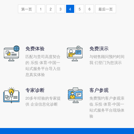
理、工序管理、库存管理、人
行了项目启动大会。
第一页
1
2
3
4
5
6
最后一页
事薪资、业务报表管理、订单
进程状态管理、应收账款管
理、功能模块，实现了采购、
销售、收款、订单、出库、入
库、薪资管理等环节的良好整
合。
免费体验
免费演示
匹配与贵司高度契合
与销售顾问预约时间
的 乐投·体育-中国一
我 们登门为您演示
站式服务平台导入信
息真实体验
专家诊断
客户参观
20多年经验的专家提
免费预约客户参观亲
供 企业信息化诊断
临 乐投·体育-中国一
站式服务平台现场体
验