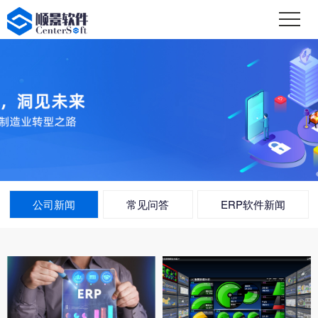
公司新闻
常见问答
ERP软件新闻