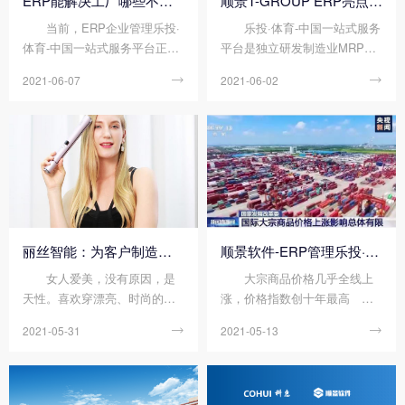
ERP能解决工厂哪些不正常的现象?
顺景T-GROUP ERP亮点功能WIP仓应用实务介绍
当前，ERP企业管理乐投·
乐投·体育-中国一站式服务
体育-中国一站式服务平台正处
平台是独立研发制造业MRP和
于被中小企业极力推崇的热潮
BI企业智慧乐投·体育-中国一站
2021-06-07

2021-06-02

中.其中在制造业的应用效益尤
式服务平台的双软认证企业，
为凸显。众所周知，不管是流
二十年来专注于制造企业信息
程型还是离散型企业，且无论
化建设，自主研发了ERP管理
是从单件生产、或多品种小批
乐投·体育-中国一站式服务平
量生产、少品种重复生产与标
台、OA乐投·体育-中国一站式
准产品大量生产...
服务平台、PLM乐投·体育-中国
一站式服务平台、SCM乐投·体
育-中国一站式服务平台、BI乐
投·体育-中国一站式服务平台、
丽丝智能：为客户制造最美神器
顺景软件-ERP管理乐投·体育-中国一站式服务平台，数字化赋能企业降本增效，帮助企业以退为进应对原材料“涨价潮”
PDA条码乐投·体育-中国一站式
女人爱美，没有原因，是
大宗商品价格几乎全线上
服务平台、电子看板等众多
天性。喜欢穿漂亮、时尚的衣
涨，价格指数创十年最高
的...
服，喜欢做一头时尚的发型，
近日，根据央视财经报道，从2
2021-05-31

2021-05-13

喜欢用高档化装品美容，或直
020年2月份开始，大宗商品进
接到美容院护理皮肤，或者自
入了原材料上涨的通道，作为
用一套家庭式的美容仪。身心
重要的中间投入品，今天3月
健康的女性，只要有条件，都
份，中国国际电子商务中心发