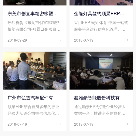
管理平台。该乐投·体育-中国一
站式服务平台的引入，不仅能
东莞市创宜丰精密橡塑有限公司-顺景ERP项目正式启动
金隆灯具签约顺景ERP，步入企业信息化发展高速之路
提高管理有效性、降低成本，
热烈祝贺《东莞市创宜丰精密
采用ERP乐投·体育-中国一站式
给企业带来了巨大的效益，而
橡塑有限公司-顺景ERP项目》
服务平台进行信息化管理。经
且也给企业内部控制带来了不
于2018年9月7日在正式启动。
过一番精心选型后，最后选择
可忽视的影响及风险。
2018-09-29

2018-07-19

公司扩大规模发展于2017
专业的灯饰行业ERP提供商
年4月份成立新公司东莞市创宜
——顺景ERP公司签定合作协
丰精密橡胶有限公司。位于东
议，并成功举行了项目启动大
莞市企石镇清湖工业大道岸头
会，在顺景专业顾问的带领
岭9栋。东莞创宜丰精密橡塑有
下，金隆灯具的企业ERP信息
限公司是一家以研发，制造，
化之路必将成功。
销售为一体的综合制造型企
业。公司成立之初就本着“以人
为本，以客为尊”的经营理念，
广州市弘道汽车配件有限公司携手顺景ERP，加速推进企业信息化建设
鑫雅豪智能股份科技有限公司：携手顺景ERP，促使企业信息化改革
始终坚持以“质量、速度、成
顺景ERP结合自身多年的行业
通过顺景ERP打造企业经营大
本、服务”为企业的核心竞争
经验为弘道公司提供信息化管
数据平台，推进企业信息化建
力，力争在3C行业为客户提供
理乐投·体育-中国一站式服务平
设，7月17日，双方达成合作协
优质服务。
2018-07-19

2018-07-19

台，涵盖了采购管理和销售管
议，签约顺景ERP乐投·体育-中
理、销售数据预、MRP生产管
国一站式服务平台项目，并举