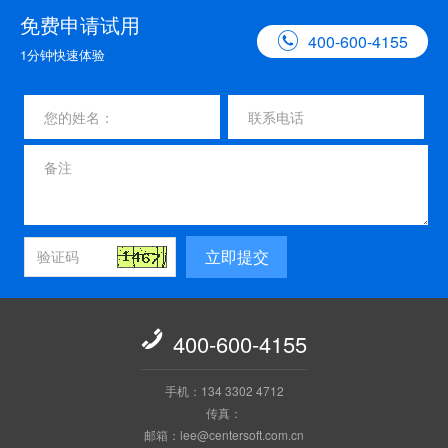
免费申请试用

400-600-4155
1分钟快速体验
立即提交

400-600-4155
手机：134 3302 4712
传真：
邮箱：lee@centersoft.com.cn