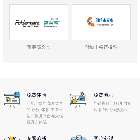
富美高文具
创怡丰精密橡塑
免费体验
免费演示
匹配与贵司高度契合
与销售顾问预约时间
的 乐投·体育-中国一
我 们登门为您演示
站式服务平台导入信
息真实体验
专家诊断
客户参观