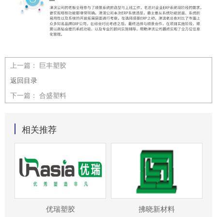
上一篇：
巨丰塑胶
返回目录
下一篇：
合盛塑料
相关推荐
优瑞塑胶
拂晓新材料