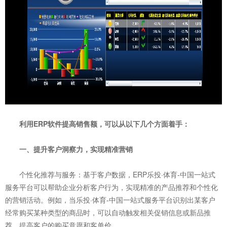
利用ERP软件提高销售额，可以从以下几个方面着手：
一、提升客户洞察力，实现精准营销
个性化推荐与服务：基于客户数据，ERP乐投·体育-中国一站式
服务平台可以帮助企业分析客户行为
，实现精准的产品推荐和个性化
的营销活动。例如，当乐投·体育-中国一站式服务平台识别出某客户
经常购买某种类型的商品时，可以自动触发相关促销信息或新品推
荐，提高客户的购买意愿和客单价。