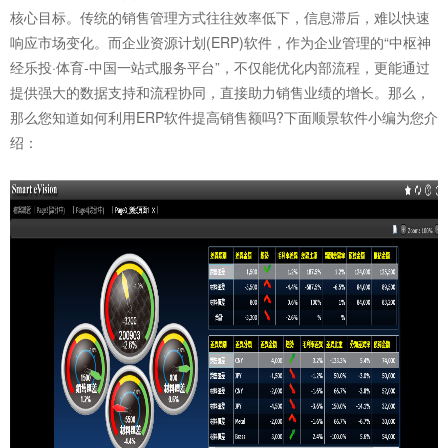
核心目标。传统的销售管理方式往往效率低下，信息滞后，难以快速
响应市场变化。而企业资源计划(ERP)软件，作为企业管理的“中枢神
经乐投·体育-中国一站式服务平台”，不仅能优化内部流程，更能通过
提供强大的数据支持和流程协同，直接助力销售业绩的增长。那么，
那么您知道如何利用
ERP软件
提高销售额吗?下面顺景软件小编为您介
绍：