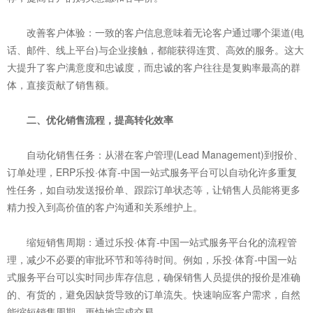
改善客户体验：一致的客户信息意味着无论客户通过哪个渠道(电
话、邮件、线上平台)与企业接触，都能获得连贯、高效的服务。这大
大提升了客户满意度和忠诚度，而忠诚的客户往往是复购率最高的群
体，直接贡献了销售额。
二、优化销售流程，提高转化效率
自动化销售任务：从潜在客户管理(Lead Management)到报价、
订单处理，ERP乐投·体育-中国一站式服务平台可以自动化许多重复
性任务，如自动发送报价单、跟踪订单状态等，让销售人员能将更多
精力投入到高价值的客户沟通和关系维护上。
缩短销售周期：通过乐投·体育-中国一站式服务平台化的流程管
理，减少不必要的审批环节和等待时间。例如，乐投·体育-中国一站
式服务平台可以实时同步库存信息，确保销售人员提供的报价是准确
的、有货的，避免因缺货导致的订单流失。快速响应客户需求，自然
能缩短销售周期，更快地完成交易。