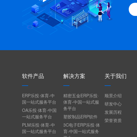
软件产品
解决方案
关于我们
ERP乐投·体育-中
精密五金ERP乐投·
顺景介绍
国一站式服务平台
体育-中国一站式服
研发中心
务平台
OA乐投·体育-中国
发展历程
一站式服务平台
塑胶制品ERP软件
荣誉资质
PLM乐投·体育-中
3C电子ERP乐投·体
国一站式服务平台
育-中国一站式服务