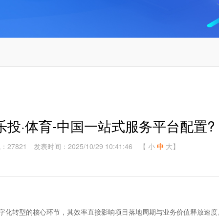
乐投·体育-中国一站式服务平台配置?
：27821
发表时间：2025/10/29 10:41:46
【
小
中
大
】
字化转型的核心环节，其效率直接影响项目落地周期与业务价值释放速度