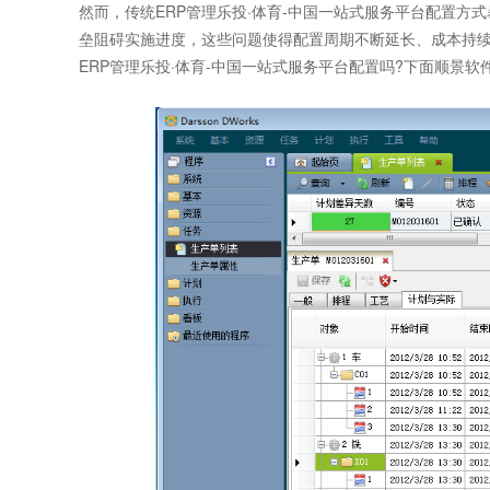
然而，传统ERP管理乐投·体育-中国一站式服务平台配置
垒阻碍实施进度，这些问题使得配置周期不断延长、成本持
ERP管理乐投·体育-中国一站式服务平台
配置吗?下面顺景软