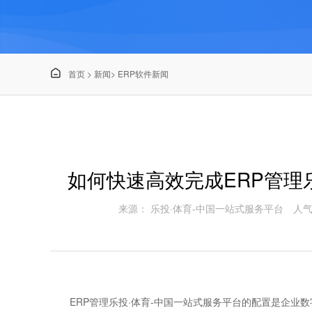

首页
>
新闻
>
ERP软件新闻
如何快速高效完成ERP管理
来源： 乐投·体育-中国一站式服务平台
人气
ERP管理乐投·体育-中国一站式服务平台的配置是企业数