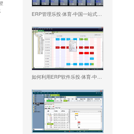
壁
成
ERP管理乐投·体育-中国一站式服务平台真能将企业数据转化为可执行决策吗?
如何利用ERP软件乐投·体育-中国一站式服务平台更好提升企业运营效率?