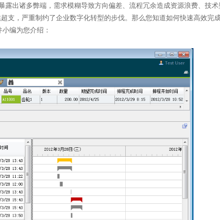
方式暴露出诸多弊端，需求模糊导致方向偏差、流程冗余造成资源浪费、技术
续超支，严重制约了企业数字化转型的步伐。那么您知道如何快速高效完
件小编为您介绍：