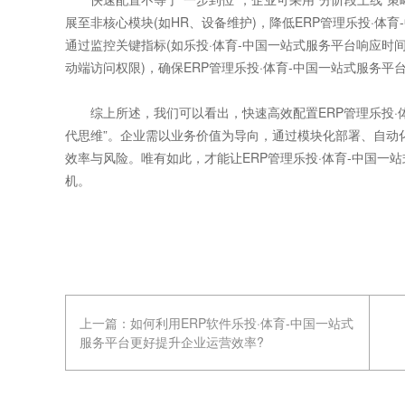
展至非核心模块(如HR、设备维护)，降低ERP管理乐投·
通过监控关键指标(如乐投·体育-中国一站式服务平台响应时
动端访问权限)，确保ERP管理乐投·体育-中国一站式服务
综上所述，我们可以看出，快速高效配置ERP管理乐投·体
代思维”。企业需以业务价值为导向，通过模块化部署、自动
效率与风险。唯有如此，才能让ERP管理乐投·体育-中国一站
机。
上一篇：
如何利用ERP软件乐投·体育-中国一站式
服务平台更好提升企业运营效率?