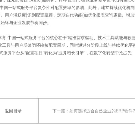
体育-中国一站式服务平台复杂性对配置效率的影响。此外，建立持续优化机制
间、用户活跃度)识别配置瓶颈，定期迭代功能(如优化报表查询逻辑、增加
平台始终与企业发展节奏同步。
育-中国一站式服务平台的核心在于“精准需求驱动、技术工具赋能与敏
化工具与用户反馈闭环缩短配置周期，同时通过分阶段上线与持续优化平
式服务平台从“配置项目”转化为“业务增长引擎”，在数字化转型中抢占先
返回目录
下一篇：
如何选择适合自己企业的ERP软件?