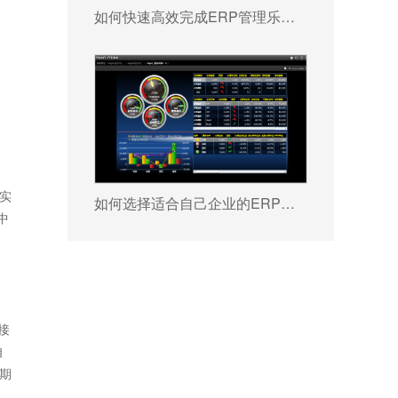
如何快速高效完成ERP管理乐投·体育-中国一站式服务平台配置?
、
实
如何选择适合自己企业的ERP软件?
中
接
自
期