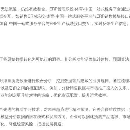
流通，仍难有效整合。ERP管理乐投·体育-中国一站式服务平台通过
据交互。如销售CRM乐投·体育-中国一站式服务平台与ERP销售模块接口
·体育-中国一站式服务平台与ERP生产模块接口交互，实时反馈生产信息
于将原始数据转化为可执行的洞察。其分析功能涵盖统计建模、预测算法
对海量历史数据进行聚合分析，挖掘数据背后隐藏的业务规律。通过梳理
势以及它们之间的相互影响。例如，分析销售数据与市场推广投入的关系
企业能制定更具针对性的策略，优化资源配置，提升运营效率。
合先进的机器学习技术，对未来趋势进行精准预测。它整合多维度数据，
法模型分析数据的潜在模式和发展方向。企业可以据此预测产品需求、市
变化，降低经营风险，把握发展机遇。