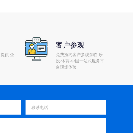
客户参观
提供 企
免费预约客户参观亲临 乐
投·体育-中国一站式服务平
台现场体验