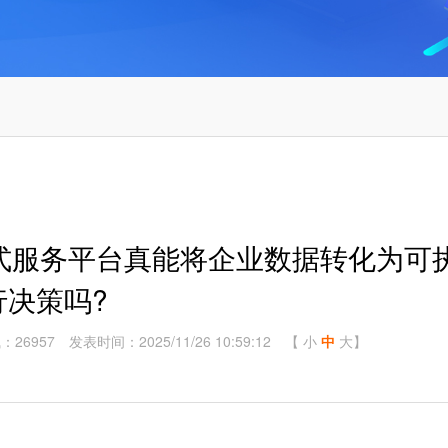
站式服务平台真能将企业数据转化为可
行决策吗?
：26957
发表时间：2025/11/26 10:59:12
【
小
中
大
】