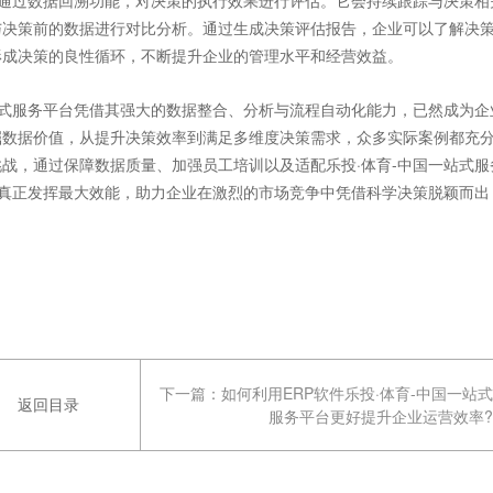
通过数据回溯功能，对决策的执行效果进行评估。它会持续跟踪与决策相
与决策前的数据进行对比分析。通过生成决策评估报告，企业可以了解决
形成决策的良性循环，不断提升企业的管理水平和经营效益。
式服务平台凭借其强大的数据整合、分析与流程自动化能力，已然成为企
掘数据价值，从提升决策效率到满足多维度决策需求，众多实际案例都充
战，通过保障数据质量、加强员工培训以及适配乐投·体育-中国一站式服
平台真正发挥最大效能，助力企业在激烈的市场竞争中凭借科学决策脱颖而出
下一篇：
如何利用ERP软件乐投·体育-中国一站式
返回目录
服务平台更好提升企业运营效率?