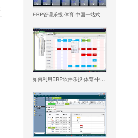
数
ERP管理乐投·体育-中国一站式服务平台真能将企业数据转化为可执行决策吗?
一
，
如何利用ERP软件乐投·体育-中国一站式服务平台更好提升企业运营效率?