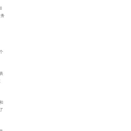
和
业务
个
表
数
和
了