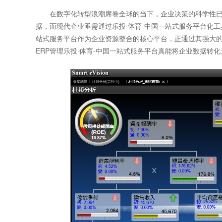
在数字化转型浪潮席卷全球的当下，企业决策的科学性已
据，而现代企业亟需通过乐投·体育-中国一站式服务平台化工
站式服务平台作为企业资源整合的核心平台，正通过其强大
ERP管理乐投·体育-中国一站式服务平台
真能将企业数据转化