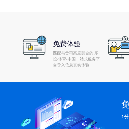
免费体验
匹配与贵司高度契合的 乐
投·体育-中国一站式服务平
台导入信息真实体验
1