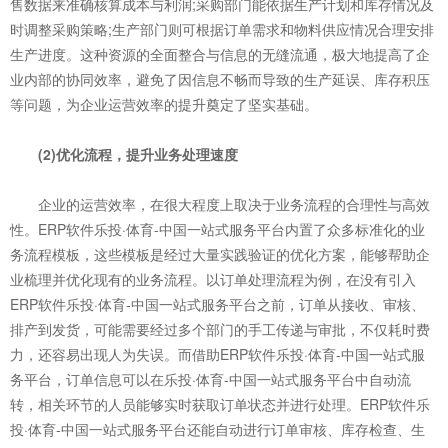
售数据来准确核算成本与利润;采购部门能依据生产计划和库存情况及
时调整采购策略;生产部门则可根据订单需求和物料供应情况合理安排
生产进度。这种资源的全面整合与信息的无缝流通，极大地提高了企
业内部的协同效率，避免了因信息不畅而导致的生产延误、库存积压
等问题，为企业运营效率的提升奠定了坚实基础。
(2)优化流程，提升业务处理速度
企业的运营效率，在很大程度上取决于业务流程的合理性与高效
性。ERP软件乐投·体育-中国一站式服务平台内置了众多标准化的业
务流程模板，这些模板是经过大量实践验证的优化方案，能够帮助企
业梳理并优化现有的业务流程。以订单处理流程为例，在没有引入
ERP软件乐投·体育-中国一站式服务平台之前，订单从接收、审核、
排产到发货，可能需要经过多个部门的手工传递与审批，不仅耗时费
力，还容易出现人为失误。而借助ERP软件乐投·体育-中国一站式服
务平台，订单信息可以在乐投·体育-中国一站式服务平台中自动流
转，相关环节的人员能够实时获取订单状态并进行处理。ERP软件乐
投·体育-中国一站式服务平台还能自动进行订单审核、库存检查、生