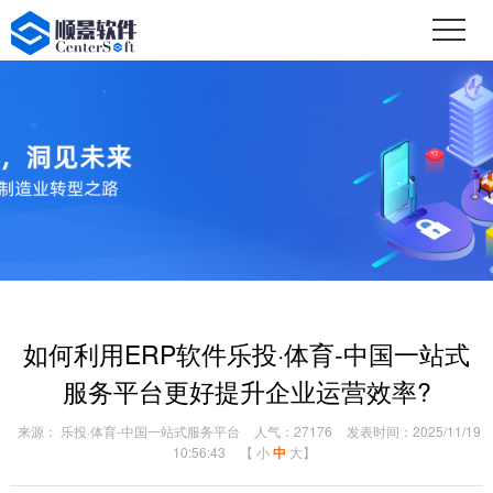
如何利用ERP软件乐投·体育-中国一站式
服务平台更好提升企业运营效率?
来源： 乐投·体育-中国一站式服务平台
人气：27176
发表时间：2025/11/19
10:56:43
【
小
中
大
】