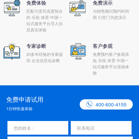
免费体验
免费演示
匹配与贵司高度契合
与销售顾问预约时间
的 乐投·体育-中国一
我 们登门为您演示
站式服务平台导入信
息真实体验
专家诊断
客户参观
20多年经验的专家提
免费预约客户参观亲
供 企业信息化诊断
临 乐投·体育-中国一
站式服务平台现场体
验
免费申请试用

400-600-4155
1分钟快速体验