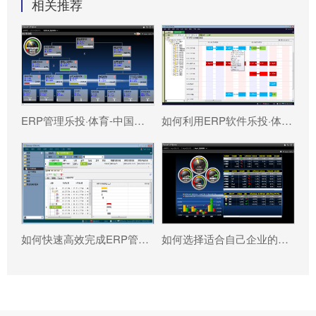
相关推荐
ERP管理乐投·体育-中国一站式服务平台真能将企业数据转化为可执行决策吗?
如何利用ERP软件乐投·体育-中国一站式服务平台更好提升企业运营效率?
如何快速高效完成ERP管理乐投·体育-中国一站式服务平台配置?
如何选择适合自己企业的ERP软件?