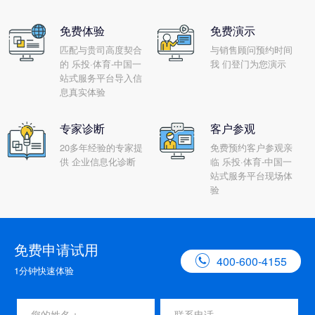
免费体验
免费演示
匹配与贵司高度契合
与销售顾问预约时间
的 乐投·体育-中国一
我 们登门为您演示
站式服务平台导入信
息真实体验
专家诊断
客户参观
20多年经验的专家提
免费预约客户参观亲
供 企业信息化诊断
临 乐投·体育-中国一
站式服务平台现场体
验
免费申请试用

400-600-4155
1分钟快速体验