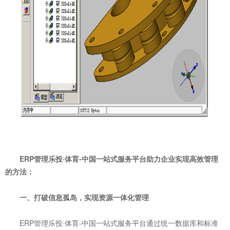
ERP管理乐投·体育-中国一站式服务平台助力企业实现高效管理
的方法：
一、打破信息孤岛，实现资源一体化管理
ERP管理乐投·体育-中国一站式服务平台通过统一数据库和标准